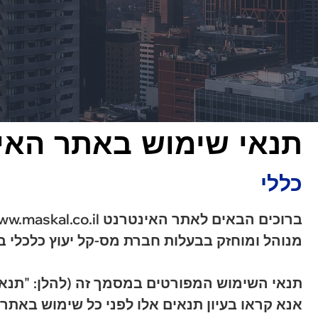
תנאי שימוש באתר האי
כללי
ברוכים הבאים לאתר האינטרנט www.maskal.co.il (להלן: "האתר") המופעל,
מנוהל ומוחזק בבעלות חברת מס-קל יעוץ כלכלי במיסוי בע"מ, ח.פ 512421504 (ל
תנאי השימוש המפורטים במסמך זה (להלן: "תנאי
אנא קראו בעיון תנאים אלו לפני כל שימוש באתר.