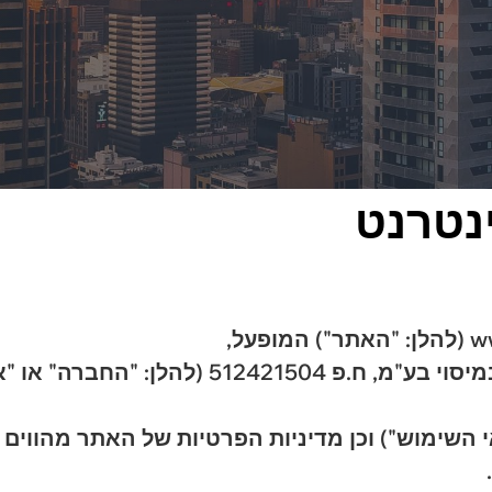
נטרנט
הלן: "החברה" או "אנחנו").
 השימוש") וכן מדיניות הפרטיות של האתר מהווי